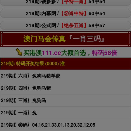
219期:钱多多√
【平特一肖】
54中54
219期:内幕网√
【②肖中特】
60中54
219期:公式网√
【绝杀五肖】
58中57
澳门马会传真
『一肖三码』
买港澳
111.cc
大额首选，
特码58倍
219期:
特码开奖结果<0000>准
219期〖六肖〗兔狗马猪羊虎
219
期〖四肖〗
兔狗马猪
219
期〖三肖〗
兔狗马
219
期〖一肖〗
兔
219
期
〖⑩码〗04.16.21.33.01.13.20.32.12.05