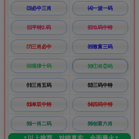
⑶必中三肖
⑷一波一码
⑸平特2.码
⑹⒔码中特
⑺三肖必中
⑻致富三码
⑼规律十码
⑽①肖②码
⑾三肖五码
⑿三码中特
⒀单双中特
⒁四码中特
⒂一肖二码
⒃创富六肖
↑以上推荐，对错真实，全面最火↑