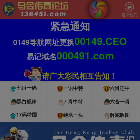
返回首页
紧急通知
00149.CEO
0149导航网址更换
000491.com
易记域名
请广大彩民相互告知！
七肖十码
一语中特
六肖连中
黑白规律
7 肖中特
六合一肖
17码特围
绝杀一头
解蛇胆图