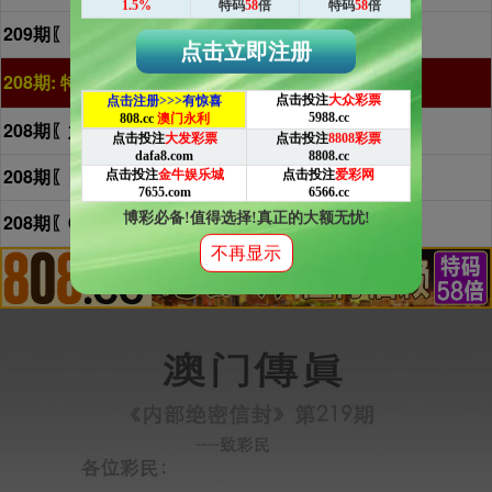
1.5%
特码
58
倍
特码
58
倍
209
期〖四肖〗
羊鸡蛇
猪
点击立即注册
208期:
特码开奖结果<鼠19>准
点击投注
大众彩票
点击注册>>>有惊喜
5988.cc
808.cc
澳门永利
208期〖六肖〗兔狗虎
鼠
鸡牛
点击投注
大发彩票
点击投注
8808彩票
dafa8.com
8808.cc
208
期〖四肖〗
兔狗虎
鼠
点击投注
金牛娱乐城
点击投注
爱彩网
7655.com
6566.cc
博彩必备!值得选择!真正的大额无忧!
208
期
〖⑩码〗16.28.21.33.05.17.
19
.31.22.06
不再显示