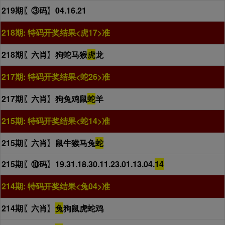
219
期〖③码〗
04.16.21
218期:
特码开奖结果<虎17>准
218期〖六肖〗狗蛇马猴
虎
龙
217期:
特码开奖结果<蛇26>准
217期〖六肖〗狗兔鸡鼠
蛇
羊
215期:
特码开奖结果<蛇14>准
215期〖六肖〗鼠牛猴马兔
蛇
215
期
〖⑩码〗19.31.18.30.11.23.01.13.04.
14
214期:
特码开奖结果<兔04>准
214期〖六肖〗
兔
狗鼠虎蛇鸡