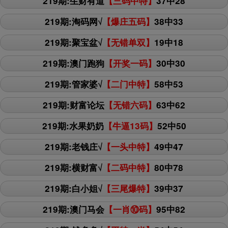
219期:生财有道
【三码中特】
37中28
219期:淘码网√
【爆庄五码】
38中33
219期:聚宝盆√
【无错单双】
19中18
219期:澳门跑狗
【开奖一码】
30中30
219期:管家婆√
【二门中特】
58中53
219期:财富论坛
【无错六码】
63中62
219期:水果奶奶
【牛逼13码】
52中50
219期:老钱庄√
【一头中特】
49中47
219期:横财富√
【二码中特】
80中78
219期:白小姐√
【三尾爆特】
39中37
219期:澳门马会
【一肖⑩码】
95中82