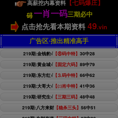
【七码爆庄】
高薪挖内幕资料
一肖一码
三期必中
49
点击抢先看本期资料
.vin
广告区·推出精准高手
219期:金钱豹√
【⑧码中特】
30中28
219期:黄金城√
【固定六码】
89中79
219期:东方红√
【⒊码中特】
66中62
219期:大哥大√
【㈡肖中特】
41中36
219期:研究生√
【三期三码】
48中48
219期:八方来财
【稳杀三头】
56中51