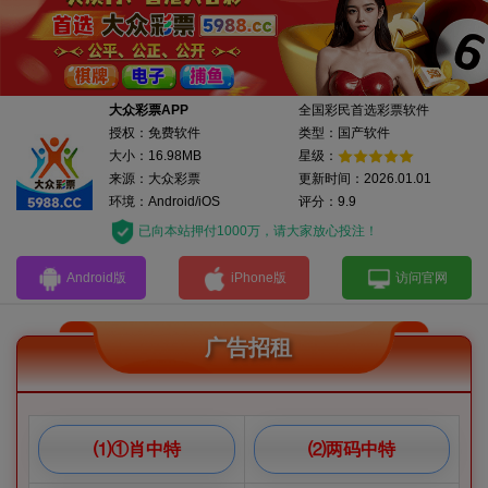
大众彩票APP
全国彩民首选彩票软件
授权：免费软件
类型：国产软件
大小：16.98MB
星级：
来源：大众彩票
更新时间：2026.01.01
环境：Android/iOS
评分：9.9
已向本站押付1000万，请大家放心投注！
Android版
iPhone版
访问官网
广告招租
⑴①肖中特
⑵两码中特