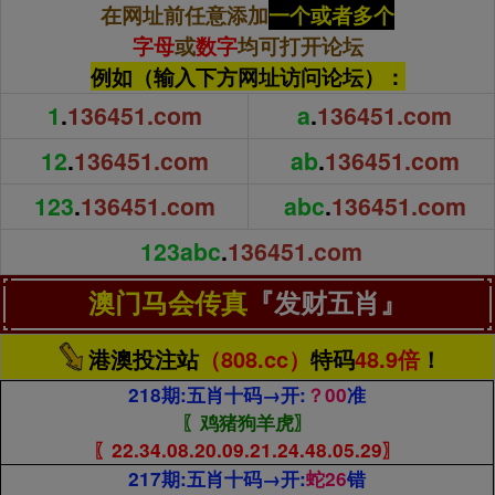
在网址前任意添加
一个或者多个
字母
或
数字
均可打开论坛
例如（输入下方网址访问论坛）：
1
.
136451.com
a
.
136451.com
12
.
136451.com
ab
.
136451.com
123
.
136451.com
abc
.
136451.com
123abc
.
136451.com
澳门马会传真
『发财五肖』
港澳投注站
（
808.cc
）
特码
48.9倍
！
218期:五肖十码→开:
？00
准
〖鸡猪狗羊虎〗
〖22.34.08.20.09.21.24.48.05.29〗
217期:五肖十码→开:
蛇26
错