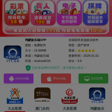
鸿蒙娱乐城APP
全国彩民首选娱乐软件
授权：免费软件
类型：国产软件
大小：16.98MB
星级：
来源：鸿蒙娱乐城
更新时间：2026.01.01
环境：Android/iOS
评分：9.9
已向本站押付1000万，请大家放心投注！
Android版
iPhone版
访问官网
大众彩票
澳门永利
大发彩票
鸿蒙娱乐