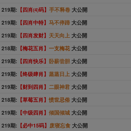
219期
:
【四肖
码】
闻鸡起舞
大公開
(8)
219期
:
【四肖
码】
手不释卷
大公開
(4)
219期
:
【四肖中特】
马不停蹄
大公開
219期
:
【四肖发财】
天天向上
大公開
218期:
【梅花五肖】
一支梅花
大公開
219期
:
【四肖快乐】
卧薪尝胆
大公開
219期
:
【终级肆肖】
蒸蒸日上
大公開
219期
:
【财到四肖】
二眼神君
大公開
218期:
【草莓五肖】
愤世忌俗
大公開
219
期
:
【中级四肖】
倾国倾城
大公開